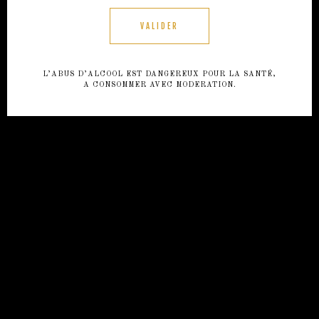
DÉCOUVRIR
L’ABUS D’ALCOOL EST DANGEREUX POUR LA SANTÉ,
A CONSOMMER AVEC MODERATION.
L'ART DE
DÉGUSTER
DÉCOUVRIR