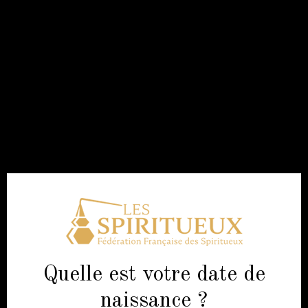
RÉPONSES
AUX IDÉES REÇUES
1
/
7
Rien de mieux qu’un QUIZ
pour déjouer les idées reçues
les plus répandues sur les spiritueux
COMMENCER
Quelle est votre date de
naissance ?