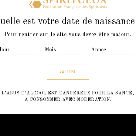
uelle est votre date de naissance
Pour rentrer sur le site vous devez être majeur.
Jour
Mois
Année
USTER ?
L’éveil des sens, le choi
…
Déguster
L’ABUS D’ALCOOL EST DANGEREUX POUR LA SANTÉ,
A CONSOMMER AVEC MODERATION.